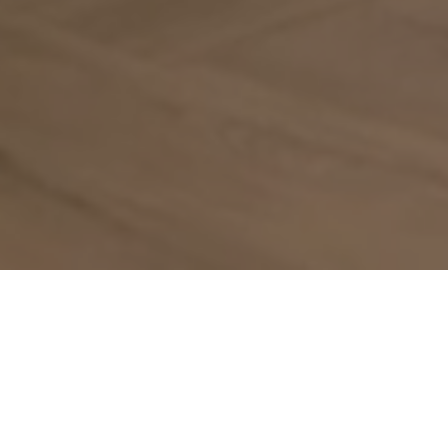
PROJEKTAI
AUKŠTŲJŲ
TECHNOLOGIJŲ ĮMONĖS