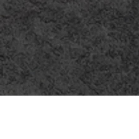
ADMODUM SPRENDIMAI
Nestandartinių baldų gamyba:
- Darbo vietos
- Virtuvės erdvė
- Drabužinės