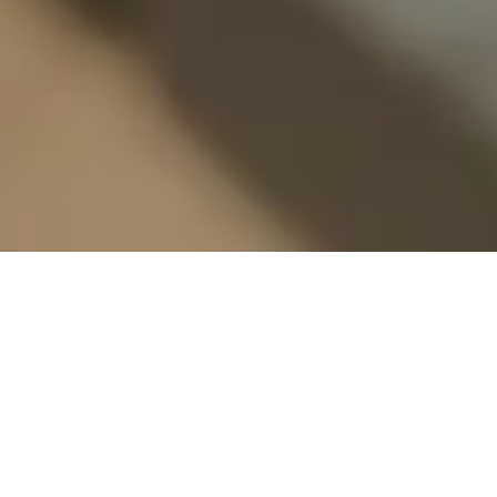
ADMODUM – GAMYBOS ĮMONĖ,
DAUGIAU NEI 14 METŲ KURIANTI
BIURŲ IR NAMŲ ERDVES.
FAKTAIS – APIE MUS:
14+ metų patirties.
40+ žmonių komanda, kurios dėka valdome visą procesą: nuo