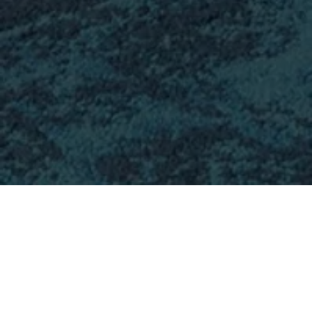
ADMODUM SPRENDIMAI
Nestandartinių baldų gamyba:
- Recepcija
- Sieniniai skydai
- Bendrosios erdvės
- Virtuvės erdvė
- Daiktų saugojimo spintelės