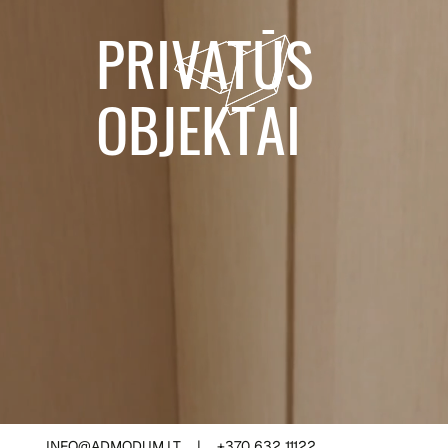
PRIVATŪS
OBJEKTAI
INFO@ADMODUM.LT
|
+370 632 11122